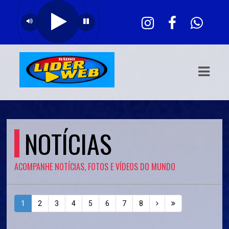
ASTS
IAS
IA
DOS
RAMAÇÃO
NOTÍCIAS
TOS
ACOMPANHE NOTÍCIAS, FOTOS E VÍDEOS DO MUNDO
E
E
1
2
3
4
5
6
7
8
ATO