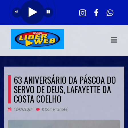
ASTS
IAS
IA
DOS
RAMAÇÃO
63 ANIVERSÁRIO DA PÁSCOA DO
TOS
SERVO DE DEUS, LAFAYETTE DA
COSTA COELHO
E
12/09/2024
0 Comentário(s)
E
ATO